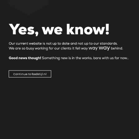
FOODSTIJL
Succes hebben in de wereld van food? Retail,
foodservice, nationaal of internationaal… foodstijl kent
de uitdagingen die hierbij komen kijken. Écht succes
gaat verder dan alleen een goed product in een goede
verpakking. Zorgen dat deze in het assortiment komt
én blijft, daar slaagt niet iedereen in.
Continue to foodstijl.nl
HOME
LOCATIE
Landpoortstraat 25 a
4797 AM Willemstad NB