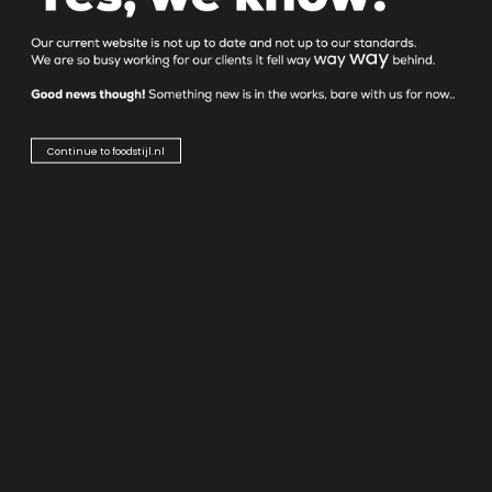
LOCATIE
Landpoortstraat 25 a
4797 AM Willemstad NB
Netherlands
Continue to foodstijl.nl
T: +31 168 477 178
E: info@foodstijl.nl