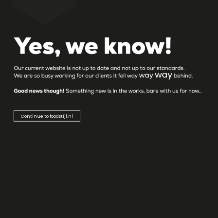
FOODSTIJL
Succes hebben in de wereld van food? Retail,
foodservice, nationaal of internationaal… foodstijl kent
de uitdagingen die hierbij komen kijken. Écht succes
gaat verder dan alleen een goed product in een goede
verpakking. Zorgen dat deze in het assortiment komt
én blijft, daar slaagt niet iedereen in.
Continue to foodstijl.nl
HOME
LOCATIE
Landpoortstraat 25 a
4797 AM Willemstad NB