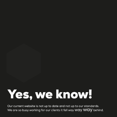
Succes hebben in de wereld van food? Retail,
foodservice, nationaal of internationaal… foodstijl kent
de uitdagingen die hierbij komen kijken. Écht succes
gaat verder dan alleen een goed product in een goede
verpakking. Zorgen dat deze in het assortiment komt
én blijft, daar slaagt niet iedereen in.
HOME
LOCATIE
Landpoortstraat 25 a
4797 AM Willemstad NB
Netherlands
T: +31 168 477 178