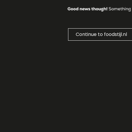
Continue to foodstijl.nl
FOODSTIJL
Succes hebben in de wereld van food? Retail, foodse
internationaal… foodstijl kent de uitdagingen die h
gaat verder dan alleen een goed product in een g
deze in het assortiment komt én blijft, daar slaagt
HOME