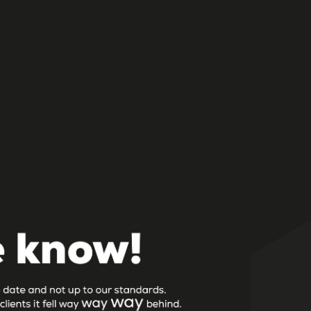
l-video-fr
eatotainm