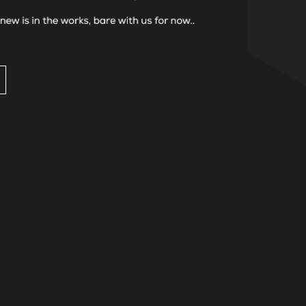
LOCATIE
rvice, nationaal of
Landpoortstraat 25 a
ierbij komen kijken. Écht succes
4797 AM Willemstad NB
oede verpakking. Zorgen dat
Netherlands
 niet iedereen in.
T: +31 168 477 178
E: info@foodstijl.nl