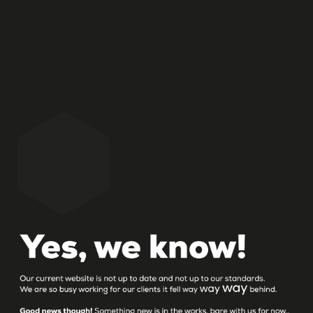
Succes hebben in de wereld van food? Retail,
foodservice, nationaal of internationaal… foodstijl kent
de uitdagingen die hierbij komen kijken. Écht succes
gaat verder dan alleen een goed product in een goede
verpakking. Zorgen dat deze in het assortiment komt
én blijft, daar slaagt niet iedereen in.
HOME
LOCATIE
Landpoortstraat 25 a
4797 AM Willemstad NB
Netherlands
T: +31 168 477 178