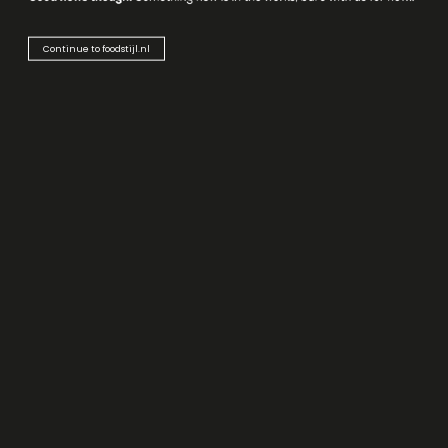
E: info@foodstijl.nl
Continue to foodstijl.nl